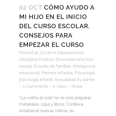
02 OCT
CÓMO AYUDO A
MI HIJO EN EL INICIO
DEL CURSO ESCOLAR.
CONSEJOS PARA
EMPEZAR EL CURSO
Posted at 17:03h
in
Adolescencia
,
Disciplina Positiva
,
Diversidad afectivo-
sexual
,
Escuela de familias
,
Inteligencia
emocional
,
Primera Infancia
,
Psicología
,
psicología infantil
,
Sexualidad
by
admin
0 Comments
0
Likes
Share
“La vuelta al cole” no es solo preparar
materiales, ropa y libros. Conlleva
establecer nuevas rutinas, es