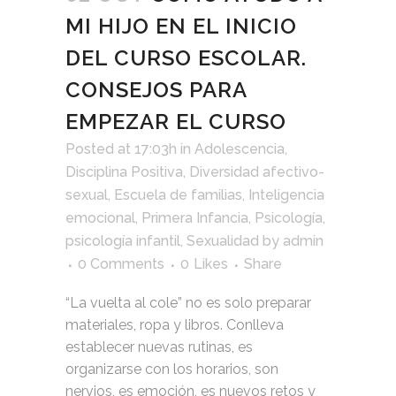
MI HIJO EN EL INICIO
DEL CURSO ESCOLAR.
CONSEJOS PARA
EMPEZAR EL CURSO
Posted at 17:03h
in
Adolescencia
,
Disciplina Positiva
,
Diversidad afectivo-
sexual
,
Escuela de familias
,
Inteligencia
emocional
,
Primera Infancia
,
Psicología
,
psicología infantil
,
Sexualidad
by
admin
0 Comments
0
Likes
Share
“La vuelta al cole” no es solo preparar
materiales, ropa y libros. Conlleva
establecer nuevas rutinas, es
organizarse con los horarios, son
nervios, es emoción, es nuevos retos y