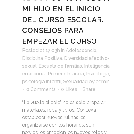
MI HIJO EN EL INICIO
DEL CURSO ESCOLAR.
CONSEJOS PARA
EMPEZAR EL CURSO
Posted at 17:03h
in
Adolescencia
,
Disciplina Positiva
,
Diversidad afectivo-
sexual
,
Escuela de familias
,
Inteligencia
emocional
,
Primera Infancia
,
Psicología
,
psicología infantil
,
Sexualidad
by
admin
0 Comments
0
Likes
Share
“La vuelta al cole” no es solo preparar
materiales, ropa y libros. Conlleva
establecer nuevas rutinas, es
organizarse con los horarios, son
nervios, es emoción, es nuevos retos y